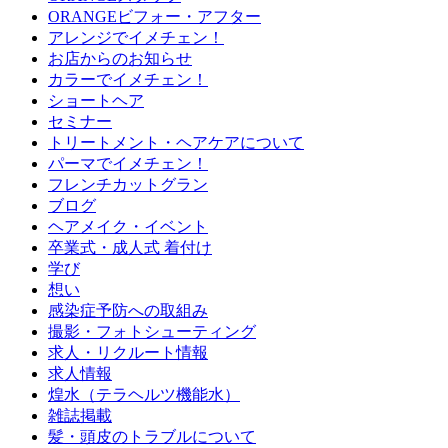
ORANGEビフォー・アフター
アレンジでイメチェン！
お店からのお知らせ
カラーでイメチェン！
ショートヘア
セミナー
トリートメント・ヘアケアについて
パーマでイメチェン！
フレンチカットグラン
ブログ
ヘアメイク・イベント
卒業式・成人式 着付け
学び
想い
感染症予防への取組み
撮影・フォトシューティング
求人・リクルート情報
求人情報
煌水（テラヘルツ機能水）
雑誌掲載
髪・頭皮のトラブルについて