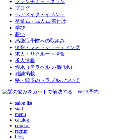
フレンチカットグラン
ブログ
ヘアメイク・イベント
卒業式・成人式 着付け
学び
想い
感染症予防への取組み
撮影・フォトシューティング
求人・リクルート情報
求人情報
煌水（テラヘルツ機能水）
雑誌掲載
髪・頭皮のトラブルについて
salon list
staff
menu
catalog
coupon
recruit
blog