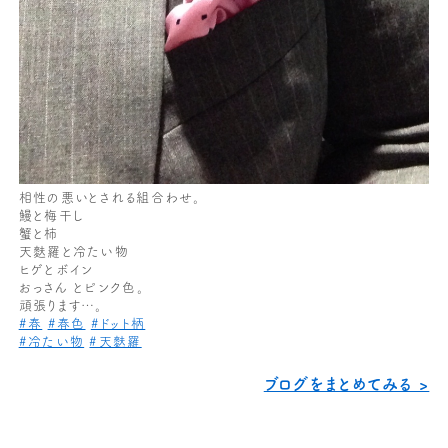
相性の悪いとされる組合わせ。
鰻と梅干し
蟹と柿
天麩羅と冷たい物
ヒゲとボイン
おっさん とピンク色。
頑張ります…。
#春
#春色
#ドット柄
#冷たい物
#天麩羅
ブログをまとめてみる >