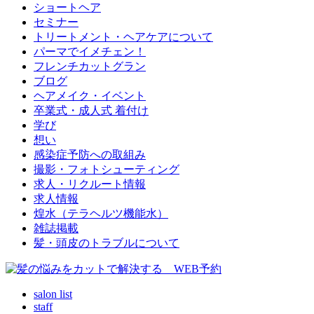
ショートヘア
セミナー
トリートメント・ヘアケアについて
パーマでイメチェン！
フレンチカットグラン
ブログ
ヘアメイク・イベント
卒業式・成人式 着付け
学び
想い
感染症予防への取組み
撮影・フォトシューティング
求人・リクルート情報
求人情報
煌水（テラヘルツ機能水）
雑誌掲載
髪・頭皮のトラブルについて
salon list
staff