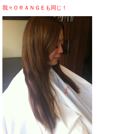
我々ＯＲＡＮＧＥも同じ！