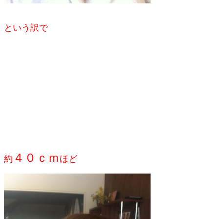
という訳で
４０ｃｍ
約
ほど