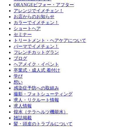
ORANGEビフォー・アフター
アレンジでイメチェン！
お店からのお知らせ
カラーでイメチェン！
ショートヘア
セミナー
トリートメント・ヘアケアについて
パーマでイメチェン！
フレンチカットグラン
ブログ
ヘアメイク・イベント
卒業式・成人式 着付け
学び
想い
感染症予防への取組み
撮影・フォトシューティング
求人・リクルート情報
求人情報
煌水（テラヘルツ機能水）
雑誌掲載
髪・頭皮のトラブルについて