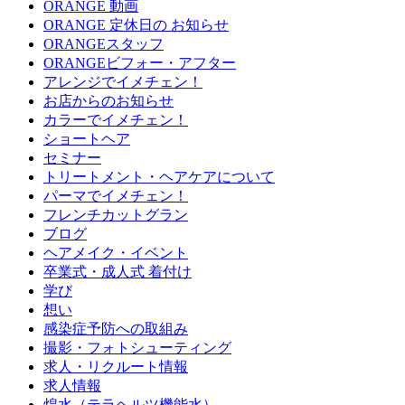
ORANGE 動画
ORANGE 定休日の お知らせ
ORANGEスタッフ
ORANGEビフォー・アフター
アレンジでイメチェン！
お店からのお知らせ
カラーでイメチェン！
ショートヘア
セミナー
トリートメント・ヘアケアについて
パーマでイメチェン！
フレンチカットグラン
ブログ
ヘアメイク・イベント
卒業式・成人式 着付け
学び
想い
感染症予防への取組み
撮影・フォトシューティング
求人・リクルート情報
求人情報
煌水（テラヘルツ機能水）