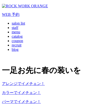
WEB
予約
salon list
staff
menu
catalog
coupon
recruit
blog
一足お先に春の装いを
アレンジでイメチェン！
カラーでイメチェン！
パーマでイメチェン！