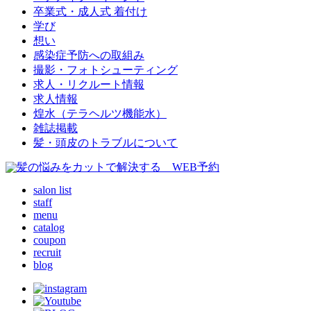
卒業式・成人式 着付け
学び
想い
感染症予防への取組み
撮影・フォトシューティング
求人・リクルート情報
求人情報
煌水（テラヘルツ機能水）
雑誌掲載
髪・頭皮のトラブルについて
salon list
staff
menu
catalog
coupon
recruit
blog