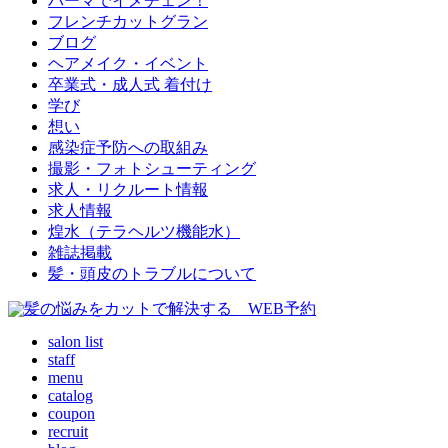
パーマでイメチェン！
フレンチカットグラン
ブログ
ヘアメイク・イベント
卒業式・成人式 着付け
学び
想い
感染症予防への取組み
撮影・フォトシューティング
求人・リクルート情報
求人情報
煌水（テラヘルツ機能水）
雑誌掲載
髪・頭皮のトラブルについて
salon list
staff
menu
catalog
coupon
recruit