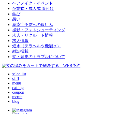
ヘアメイク・イベント
卒業式・成人式 着付け
学び
想い
感染症予防への取組み
撮影・フォトシューティング
求人・リクルート情報
求人情報
煌水（テラヘルツ機能水）
雑誌掲載
髪・頭皮のトラブルについて
salon list
staff
menu
catalog
coupon
recruit
blog