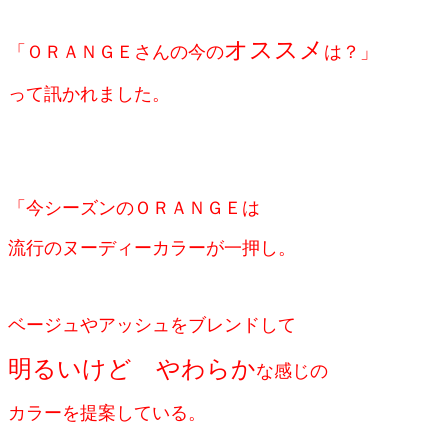
オススメ
「ＯＲＡＮＧＥさんの今の
は
？」
って
訊かれました。
「今シーズンのＯＲＡＮＧＥは
流行のヌーディーカラーが一押し。
ベージュやアッシュをブレンドして
明るいけど やわらか
な感じの
カラーを提案している。