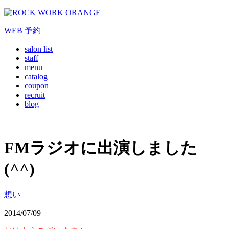
WEB
予約
salon list
staff
menu
catalog
coupon
recruit
blog
FMラジオに出演しました
(^^)
想い
2014/07/09