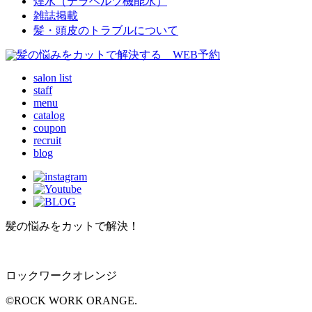
煌水（テラヘルツ機能水）
雑誌掲載
髪・頭皮のトラブルについて
salon list
staff
menu
catalog
coupon
recruit
blog
髪の悩みをカットで解決！
ロックワークオレンジ
©ROCK WORK ORANGE.