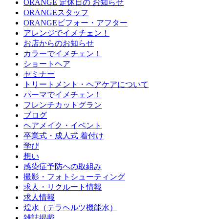
ORANGE 定休日の お知らせ
ORANGEスタッフ
ORANGEビフォー・アフター
アレンジでイメチェン！
お店からのお知らせ
カラーでイメチェン！
ショートヘア
セミナー
トリートメント・ヘアケアについて
パーマでイメチェン！
フレンチカットグラン
ブログ
ヘアメイク・イベント
卒業式・成人式 着付け
学び
想い
感染症予防への取組み
撮影・フォトシューティング
求人・リクルート情報
求人情報
煌水（テラヘルツ機能水）
雑誌掲載