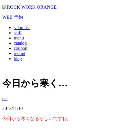
WEB
予約
salon list
staff
menu
catalog
coupon
recruit
blog
今日から寒く…
etc
2013/11/10
今日から寒くなるらしいですね。