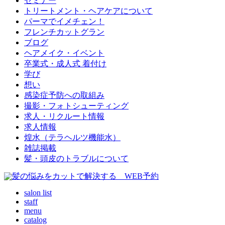
セミナー
トリートメント・ヘアケアについて
パーマでイメチェン！
フレンチカットグラン
ブログ
ヘアメイク・イベント
卒業式・成人式 着付け
学び
想い
感染症予防への取組み
撮影・フォトシューティング
求人・リクルート情報
求人情報
煌水（テラヘルツ機能水）
雑誌掲載
髪・頭皮のトラブルについて
salon list
staff
menu
catalog