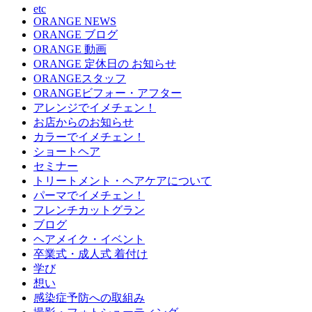
etc
ORANGE NEWS
ORANGE ブログ
ORANGE 動画
ORANGE 定休日の お知らせ
ORANGEスタッフ
ORANGEビフォー・アフター
アレンジでイメチェン！
お店からのお知らせ
カラーでイメチェン！
ショートヘア
セミナー
トリートメント・ヘアケアについて
パーマでイメチェン！
フレンチカットグラン
ブログ
ヘアメイク・イベント
卒業式・成人式 着付け
学び
想い
感染症予防への取組み