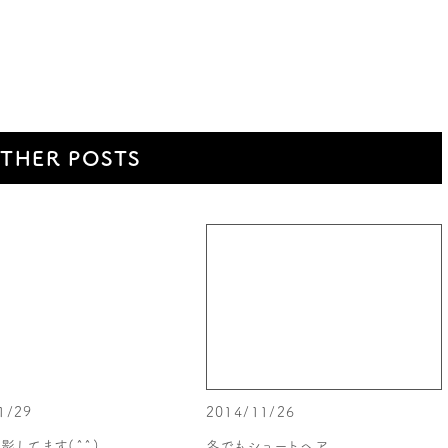
THER POSTS
1/29
2014/11/26
影してます(^^)
冬でもショートヘア