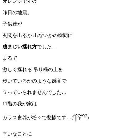
オレンジです🍊
昨日の地震。
子供達が
玄関を出るか 出ないかの瞬間に
凄まじい揺れ方
でした…
まるで
激しく揺れる 吊り橋の上を
歩いているかのような感覚で
立っていられませんでした…
11階の我が家は
ガラス食器が粉々で悲惨です…(´༎ຶོρ༎ຶོ`)
幸いなことに