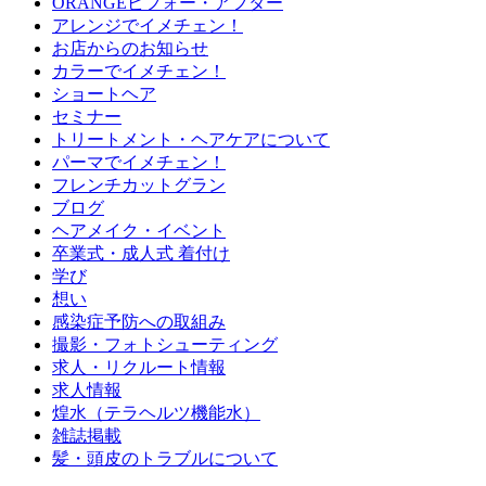
ORANGEビフォー・アフター
アレンジでイメチェン！
お店からのお知らせ
カラーでイメチェン！
ショートヘア
セミナー
トリートメント・ヘアケアについて
パーマでイメチェン！
フレンチカットグラン
ブログ
ヘアメイク・イベント
卒業式・成人式 着付け
学び
想い
感染症予防への取組み
撮影・フォトシューティング
求人・リクルート情報
求人情報
煌水（テラヘルツ機能水）
雑誌掲載
髪・頭皮のトラブルについて