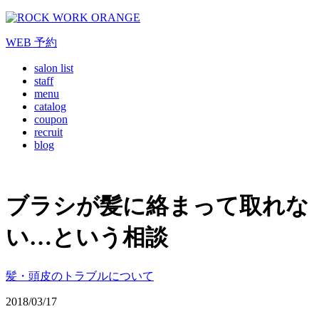
WEB
予約
salon list
staff
menu
catalog
coupon
recruit
blog
ブラシが髪に絡まって取れな
い…という相談
髪・頭皮のトラブルについて
2018/03/17