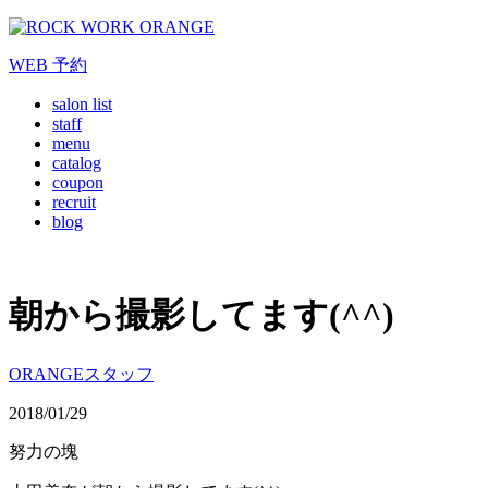
WEB
予約
salon list
staff
menu
catalog
coupon
recruit
blog
朝から撮影してます(^^)
ORANGEスタッフ
2018/01/29
努力の塊