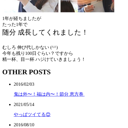
1年が経ちましたが
たった1年で
随分 成長してくれました！
むしろ 伸び代しかない (^^)
今年も残り100日ぐらい？ですから
精一杯、目一杯 ハジけていきましょう！
OTHER POSTS
2016/02/03
鬼は外〜！福は内〜！節分 恵方巻
2021/05/14
やっぱツイてる😊
2016/08/10