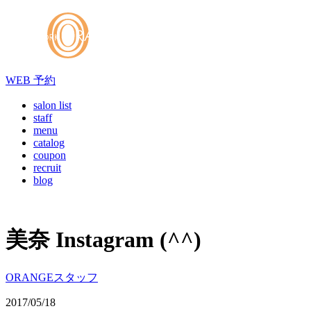
WEB
予約
salon list
staff
menu
catalog
coupon
recruit
blog
美奈 Instagram (^^)
ORANGEスタッフ
2017/05/18