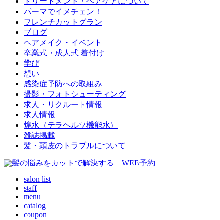
トリートメント・ヘアケアについて
パーマでイメチェン！
フレンチカットグラン
ブログ
ヘアメイク・イベント
卒業式・成人式 着付け
学び
想い
感染症予防への取組み
撮影・フォトシューティング
求人・リクルート情報
求人情報
煌水（テラヘルツ機能水）
雑誌掲載
髪・頭皮のトラブルについて
salon list
staff
menu
catalog
coupon