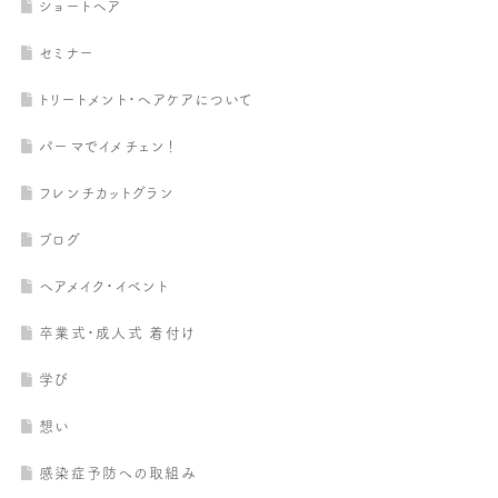
ショートヘア
セミナー
トリートメント・ヘアケアについて
パーマでイメチェン！
フレンチカットグラン
ブログ
ヘアメイク・イベント
卒業式・成人式 着付け
学び
想い
感染症予防への取組み