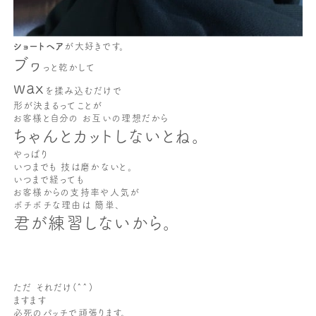
ショートヘア
が大好きです。
ブヮ
っと乾かして
wax
を揉み込むだけで
形が決まるってことが
お客様と自分の お互いの理想だから
ちゃんとカットしないとね。
やっぱり
いつまでも 技は磨かないと。
いつまで経っても
お客様からの支持率や人気が
ボチボチな理由は 簡単、
君が練習しないから。
ただ それだけ(^^)
ますます
必死のパッチで頑張ります。