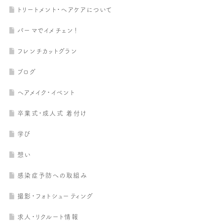
トリートメント・ヘアケアについて
パーマでイメチェン！
フレンチカットグラン
ブログ
ヘアメイク・イベント
卒業式・成人式 着付け
学び
想い
感染症予防への取組み
撮影・フォトシューティング
求人・リクルート情報