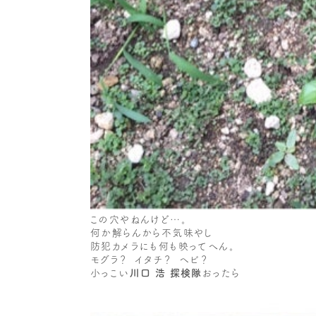
この穴やねんけど…。
何か解らんから不気味やし
防犯カメラにも何も映ってへん。
モグラ？ イタチ？ ヘビ？
小っこい
川口 浩 探検隊
おったら