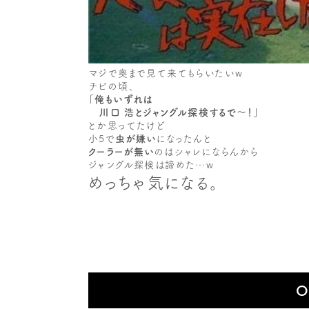
マジで奥まで見て来てもらいたいw
チビの頃、
「俺もいずれは
川口 浩とジャングル探検するで〜！」
とか思ってたけど
小5で
虫が嫌い
になったんと
クーラーが無い
のはシャレにならんから
ジャングル探検は諦めた…w
めっちゃ気になる。
O