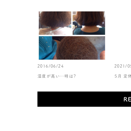
2016/06/24
2021/0
湿度が高い…時は？
５月 定
R