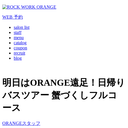
WEB
予約
salon list
staff
menu
catalog
coupon
recruit
blog
明日はORANGE遠足！日帰り
バスツアー 蟹づくしフルコ
ース
ORANGEスタッフ