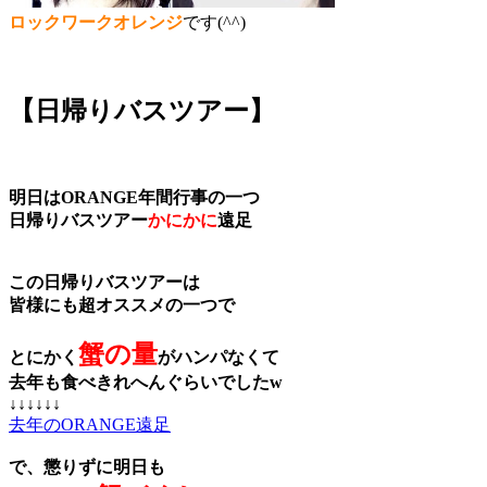
ロックワークオレンジ
です(^^)
【日帰りバスツアー】
明日はORANGE年間行事の一つ
日帰りバスツアー
かにかに
遠足
この日帰りバスツアーは
皆様にも超オススメの一つで
蟹の量
とにかく
がハンパなくて
去年も食べきれへんぐらいでしたw
↓↓↓↓↓↓
去年のORANGE遠足
で、懲りずに明日も