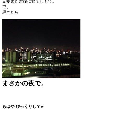
見始めた途端に寝てしもて。
で、
起きたら
まさかの夜で。
もはや びっくりしてw