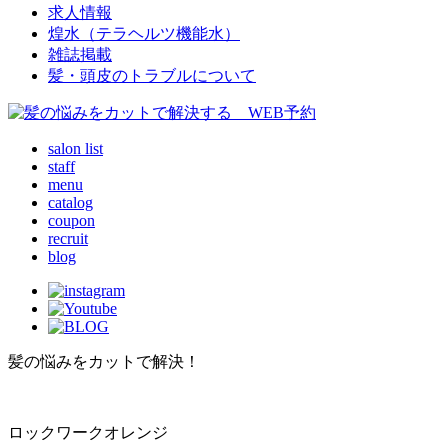
求人情報
煌水（テラヘルツ機能水）
雑誌掲載
髪・頭皮のトラブルについて
salon list
staff
menu
catalog
coupon
recruit
blog
髪の悩みをカットで解決！
ロックワークオレンジ