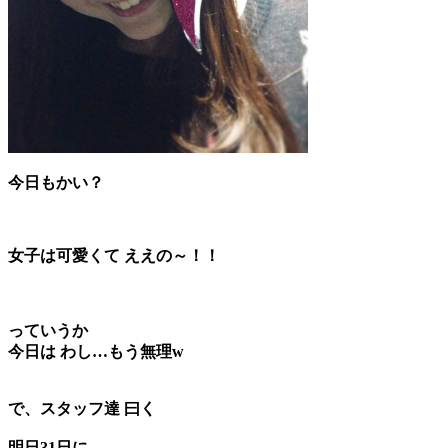
今日もかい？
女子は可愛くて ええの～！！
っていうか
今日は わし…もう無理w
で、スタッフ達 曰く
明日31日に