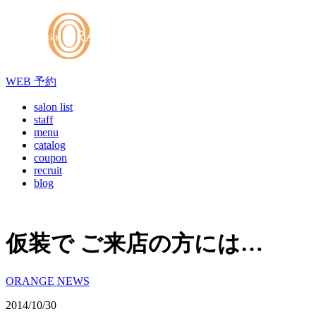
WEB
予約
salon list
staff
menu
catalog
coupon
recruit
blog
仮装で ご来店の方には…
ORANGE NEWS
2014/10/30