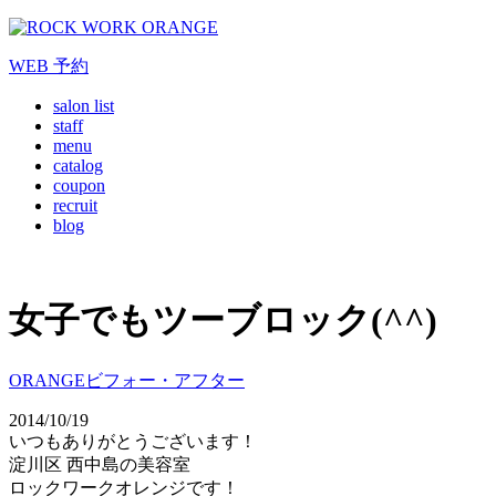
WEB
予約
salon list
staff
menu
catalog
coupon
recruit
blog
女子でもツーブロック(^^)
ORANGEビフォー・アフター
2014/10/19
いつもありがとうございます！
淀川区 西中島の美容室
ロックワークオレンジです！