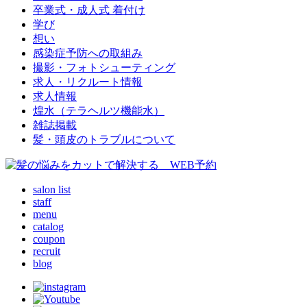
卒業式・成人式 着付け
学び
想い
感染症予防への取組み
撮影・フォトシューティング
求人・リクルート情報
求人情報
煌水（テラヘルツ機能水）
雑誌掲載
髪・頭皮のトラブルについて
salon list
staff
menu
catalog
coupon
recruit
blog