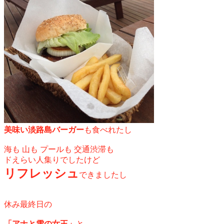
美味い淡路島バーガー
も
食べれたし
海も 山も プールも 交通渋滞も
ドえらい人集り
でしたけど
リフレッシュ
できましたし
休み最終日の
「アナと雪の女王」
と