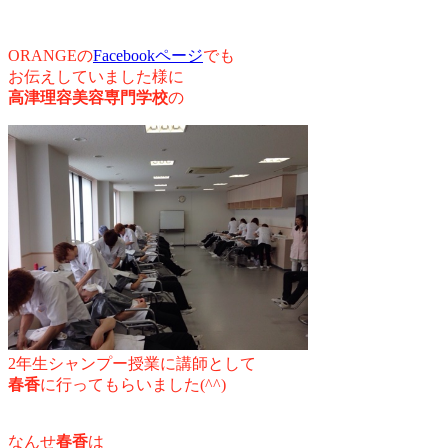
ORANGEの
Facebookページ
でも
お伝えしていました様に
高津理容美容専門学校
の
2年生シャンプー授業に講師として
春香
に行ってもらいました(^^)
なんせ
春香
は