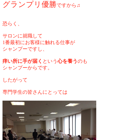
グランプリ優勝
ですから♫
恐らく、
サロンに就職して
1番最初にお客様に触れる仕事が
シャンプーですし、
痒い所に手が届く
という
心を養う
のも
シャンプーからです。
したがって
専門学生の皆さんにとっては