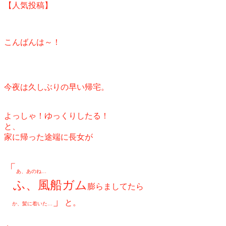
【人気投稿】
こんばんは～！
今夜は
久しぶりの早い帰宅。
よっしゃ！ゆっくりしたる！
と、
家に帰った途端に
長女が
「
あ、あのね…
ふ、風船ガム
膨らましてたら
」
と。
か、
髪に着いた…