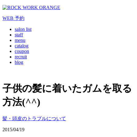
WEB
予約
salon list
staff
menu
catalog
coupon
recruit
blog
子供の髪に着いたガムを取る
方法(^^)
髪・頭皮のトラブルについて
2015/04/19