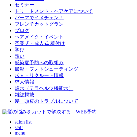
セミナー
トリートメント・ヘアケアについて
パーマでイメチェン！
フレンチカットグラン
ブログ
ヘアメイク・イベント
卒業式・成人式 着付け
学び
想い
感染症予防への取組み
撮影・フォトシューティング
求人・リクルート情報
求人情報
煌水（テラヘルツ機能水）
雑誌掲載
髪・頭皮のトラブルについて
salon list
staff
menu