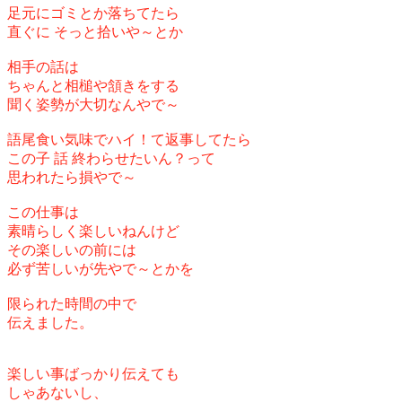
足元にゴミとか落ちてたら
直ぐに そっと拾いや～とか
相手の話は
ちゃんと相槌や頷きをする
聞く姿勢が大切なんやで～
語尾食い気味でハイ！て返事してたら
この子 話 終わらせたいん？って
思われたら損やで～
この仕事は
素晴らしく楽しいねんけど
その楽しいの前には
必ず苦しいが先やで～とかを
限られた時間の中で
伝えました。
楽しい事ばっかり伝えても
しゃあないし、