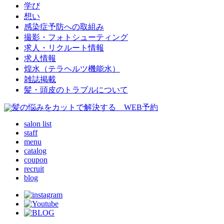
学び
想い
感染症予防への取組み
撮影・フォトシューティング
求人・リクルート情報
求人情報
煌水（テラヘルツ機能水）
雑誌掲載
髪・頭皮のトラブルについて
salon list
staff
menu
catalog
coupon
recruit
blog