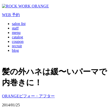
WEB
予約
salon list
staff
menu
catalog
coupon
recruit
blog
髪の外ハネは緩〜いパーマで
内巻きに！
ORANGEビフォー・アフター
2014/01/25