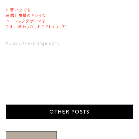
お若い方でも
直線
と
曲線
のキレイな
ベーシックデザインを
たまに
味わうのもありでしょう（笑）
https://r-w-orange.com/
OTHER POSTS