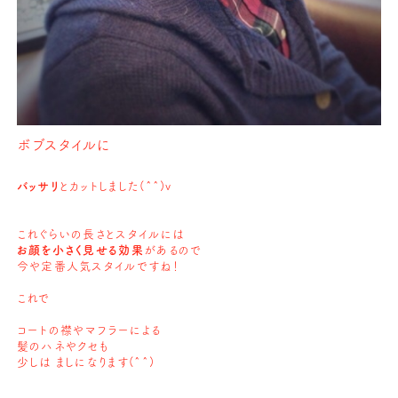
ボブスタイルに
バッサリ
とカットしました(^^)v
これぐらいの長さとスタイルには
お顔を小さく見せる効果
があるので
今や定番人気スタイルですね！
これで
コートの襟やマフラーによる
髪のハネやクセも
少しは ましになります(^^)