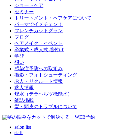
ショートヘア
セミナー
トリートメント・ヘアケアについて
パーマでイメチェン！
フレンチカットグラン
ブログ
ヘアメイク・イベント
卒業式・成人式 着付け
学び
想い
感染症予防への取組み
撮影・フォトシューティング
求人・リクルート情報
求人情報
煌水（テラヘルツ機能水）
雑誌掲載
髪・頭皮のトラブルについて
salon list
staff