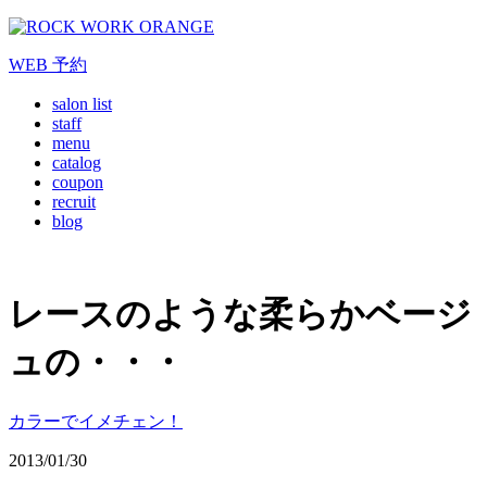
WEB
予約
salon list
staff
menu
catalog
coupon
recruit
blog
レースのような柔らかベージ
ュの・・・
カラーでイメチェン！
2013/01/30