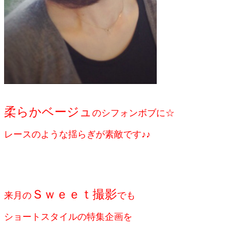
柔らかベージュ
のシフォンボブに☆
レースのような揺らぎが素敵です♪♪
Ｓｗｅｅｔ撮影
来月の
でも
ショートスタイルの特集企画を