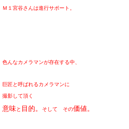
Ｍ１宮谷さんは進行サポート。
色んなカメラマンが存在する中、
巨匠と呼ばれる
カメラマンに
撮影して
頂く
意味
目的。
価値。
と
そして その