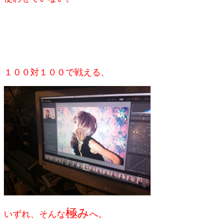
１００対１００で戦える、
極み
いずれ、そんな
へ。