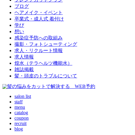
ブログ
ヘアメイク・イベント
卒業式・成人式 着付け
学び
想い
感染症予防への取組み
撮影・フォトシューティング
求人・リクルート情報
求人情報
煌水（テラヘルツ機能水）
雑誌掲載
髪・頭皮のトラブルについて
salon list
staff
menu
catalog
coupon
recruit
blog