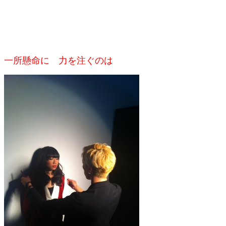
一所懸命に 力を注ぐのは