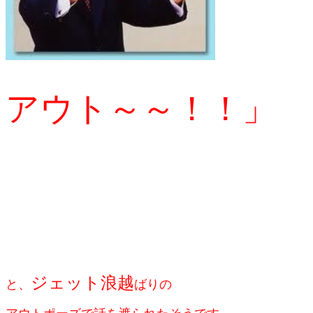
アウト～～！！」
ジェット浪越
と、
ばりの