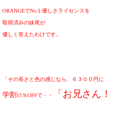
ORANGEで
No１
優しさライセンスを
取得済みの妹尾が
優しく答えたわけです。
「その長さと色の感じなら、
６３００円に
「お兄さん！
学割
15％OFF
で・・