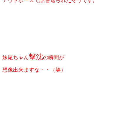
アウトポーズで話を
遮られたそうです。
撃沈
妹尾ちゃん
の瞬間が
想像出来ますな・・（笑）