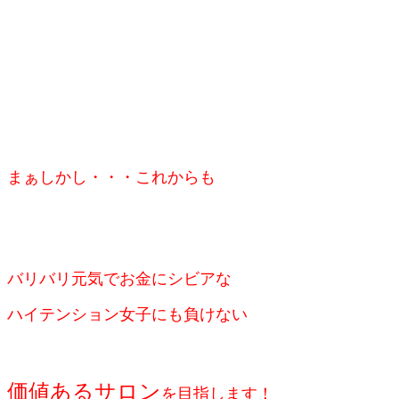
まぁしかし・・・
これからも
バリバリ元気で
お金にシビアな
ハイテンション女子にも
負けない
価値あるサロン
を
目指します！