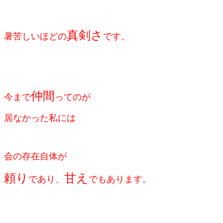
真剣さ
暑苦しいほどの
です。
仲間
今まで
ってのが
居なかった私には
会の存在自体が
頼り
甘え
であり、
でもあります。