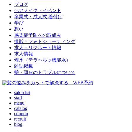
ブログ
ヘアメイク・イベント
卒業式・成人式 着付け
学び
想い
感染症予防への取組み
撮影・フォトシューティング
求人・リクルート情報
求人情報
煌水（テラヘルツ機能水）
雑誌掲載
髪・頭皮のトラブルについて
salon list
staff
menu
catalog
coupon
recruit
blog