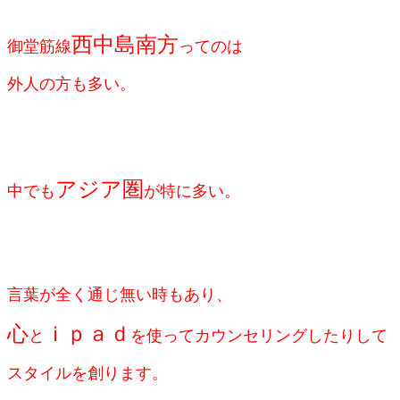
西中島南方
御堂筋線
ってのは
外人の方も多い。
アジア圏
中でも
が特に多い。
言葉が全く通じ無い時もあり、
心
ｉｐａｄ
と
を使ってカウンセリングしたりして
スタイルを創ります。