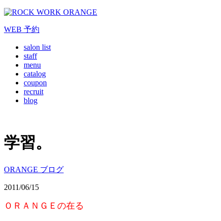
WEB
予約
salon list
staff
menu
catalog
coupon
recruit
blog
学習。
ORANGE ブログ
2011/06/15
ＯＲＡＮＧＥの在る