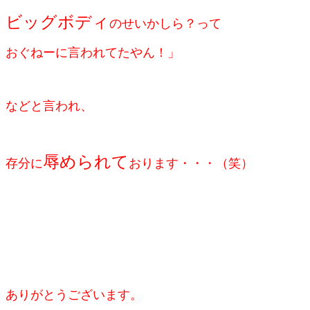
ビッグボディ
のせいかしら？って
おぐねーに言われてたやん！」
などと
言われ、
辱められて
存分に
おります・・・（笑）
ありがとうございます。