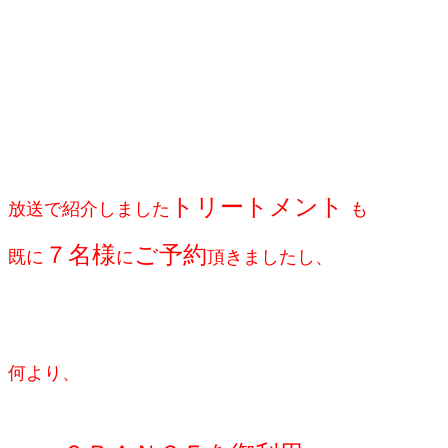
トリートメント
放送で紹介しました
も
７
名様
ご予約
既に
に
頂きましたし、
何より、