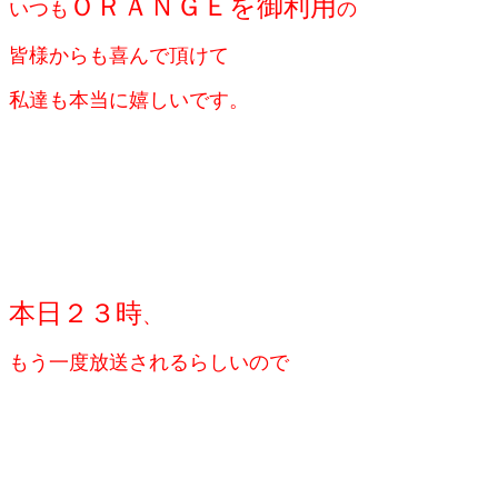
ＯＲＡＮＧＥを御利用
いつも
の
皆様からも
喜んで頂けて
私達も本当に嬉しいです。
本日２３時
、
もう一度放送されるらしいので
http://kiraria.jp/movie/kirariatv/