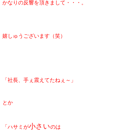
かなりの反響を頂きまして・・・。
嬉しゅうございます（笑）
「社長、手ぇ震えてたねぇ～」
とか
小さい
「
ハサミが
のは