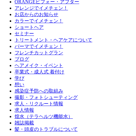
ORANGEビフォー・アフター
アレンジでイメチェン！
お店からのお知らせ
カラーでイメチェン！
ショートヘア
セミナー
トリートメント・ヘアケアについて
パーマでイメチェン！
フレンチカットグラン
ブログ
ヘアメイク・イベント
卒業式・成人式 着付け
学び
想い
感染症予防への取組み
撮影・フォトシューティング
求人・リクルート情報
求人情報
煌水（テラヘルツ機能水）
雑誌掲載
髪・頭皮のトラブルについて