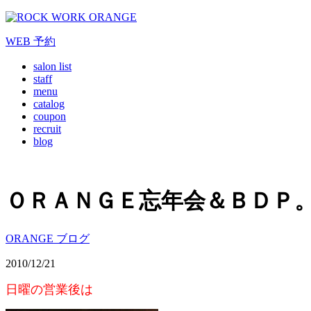
WEB
予約
salon list
staff
menu
catalog
coupon
recruit
blog
ＯＲＡＮＧＥ忘年会＆ＢＤＰ
ORANGE ブログ
2010/12/21
日曜の営業後は